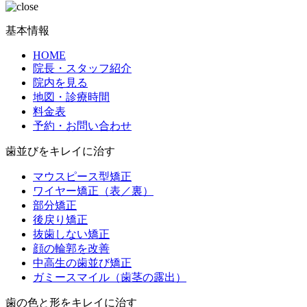
基本情報
HOME
院長・スタッフ紹介
院内を見る
地図・診療時間
料金表
予約・お問い合わせ
歯並びをキレイに治す
マウスピース型矯正
ワイヤー矯正（表／裏）
部分矯正
後戻り矯正
抜歯しない矯正
顔の輪郭を改善
中高生の歯並び矯正
ガミースマイル（歯茎の露出）
歯の色と形をキレイに治す