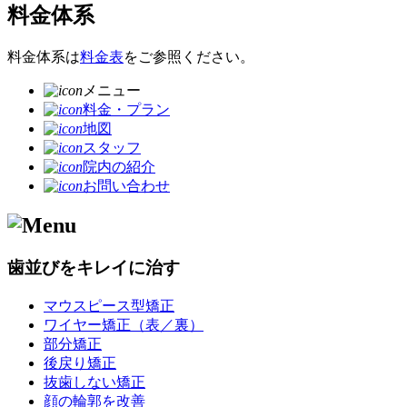
料金体系
料金体系は
料金表
をご参照ください。
メニュー
料金・プラン
地図
スタッフ
院内の紹介
お問い合わせ
歯並びをキレイに治す
マウスピース型矯正
ワイヤー矯正（表／裏）
部分矯正
後戻り矯正
抜歯しない矯正
顔の輪郭を改善