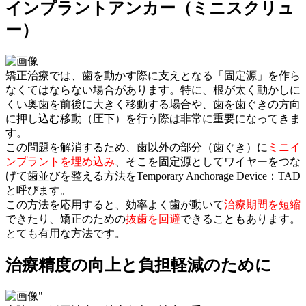
インプラントアンカー（ミニスクリュ
ー）
矯正治療では、歯を動かす際に支えとなる「固定源」を作ら
なくてはならない場合があります。特に、根が太く動かしに
くい奥歯を前後に大きく移動する場合や、歯を歯ぐきの方向
に押し込む移動（圧下）を行う際は非常に重要になってきま
す。
この問題を解消するため、歯以外の部分（歯ぐき）に
ミニイ
ンプラントを埋め込み
、そこを固定源としてワイヤーをつな
げて歯並びを整える方法をTemporary Anchorage Device：TAD
と呼びます。
この方法を応用すると、効率よく歯が動いて
治療期間を短縮
できたり、矯正のための
抜歯を回避
できることもあります。
とても有用な方法です。
治療精度の向上と負担軽減のために