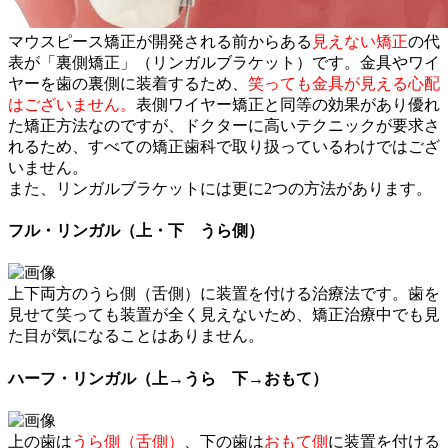
マウスピース矯正が開発される前からある
見えない矯正
の代
表が「裏側矯正」（リンガルブラケット）です。金具やワイ
ヤーを歯の裏側に装着するため、
笑っても金具が見える心配
はございません。
表側ワイヤー矯正と同等の効果があり優れ
た矯正方法なのですが、ドクターに高いテクニックが要求さ
れるため、すべての矯正歯科で取り扱っているわけではござ
いません。
また、リンガルブラケットには更に2つの方法があります。
フル・リンガル（上・下 うら側）
上下両方のうら側（舌側）に装置を付ける治療法です。歯を
見せて笑っても装置が全く見えないため、矯正治療中でも見
た目が気になることはありません。
ハーフ・リンガル（上→うら 下→おもて）
上の歯は
うら側（舌側）
、下の歯は
おもて側
に装置を付ける