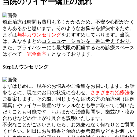
当院のワイヤー矯正の流れ
矯正治療は時間も費用も多くかかるため、不安や心配がたく
さんあるかと思います。そのようなお悩みを解決するため、
まずは
無料カウンセリング
をおすすめしております。当院
は、みなさまとの
コミニュケーションを一番に考えており
、
また、プライバシーにも最大限の配慮するため診療スペース
はすべて「
完全個室
」となっております。
Step1
カウンセリング
まずはじめに、現在のお悩みやご希望をお伺いします。お話
をもとに、現在のお口の状況に合わせ、
さまざまな治療法
を
ご提案します。その際、同じような症状の方の治療例（症例
写真）やワイヤー装置のサンプルなども手に取ってご覧いた
だくことも可能です。おおまかな治療期間や、歯並び・咬み
合わせなどの仕上がり具合も説明いたします。
不安なことがございましたら、お気兼ねなく何なりとご質問
ください。
同日にお見積書と治療の参考資料などもお渡しい