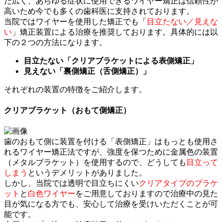
だ広く、あらゆる症状に使用できるワイヤー矯正は信頼性が
高いため今でも多くの歯科医に支持されております。
当院ではワイヤーを使用した矯正でも「
目立たない／見えな
い
」矯正装置による治療を推奨しております。具体的には以
下の２つの方法になります。
目立たない「クリアブラケットによる表側矯正」
見えない「裏側矯正（舌側矯正）」
それぞれの装置の特徴をご紹介します。
クリアブラケット（おもて側矯正）
歯のおもて側に装置を付ける「表側矯正」はもっとも使用さ
れるワイヤー矯正法ですが、強度を保つために金属色の装置
（メタルブラケット）を使用するので、どうしても
目立って
しまう
というデメリットがありました。
しかし、当院では透明で目立ちにくい
クリアタイプのブラケ
ット
と
白色ワイヤー
をご用意しておりますので治療中の見た
目が気になる方でも、安心して治療を受けいただくことが可
能です。