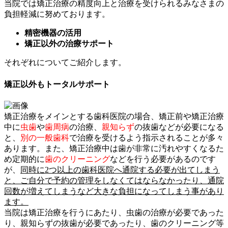
当院では矯正治療の精度向上と治療を受けられるみなさまの
負担軽減に努めております。
精密機器の活用
矯正以外の治療サポート
それぞれについてご紹介します。
矯正以外もトータルサポート
矯正治療をメインとする歯科医院の場合、矯正前や矯正治療
中に
虫歯
や
歯周病
の治療、
親知らず
の抜歯などが必要になる
と、
別の一般歯科
で治療を受けるよう指示されることが多々
あります。また、矯正治療中は歯が非常に汚れやすくなるた
め定期的に
歯のクリーニング
などを行う必要があるのです
が、
同時に2つ以上の歯科医院へ通院する必要が出てしまう
と、ご自分で予約の管理をしなくてはならなかったり、通院
回数が増えてしまうなど大きな負担になってしまう事があり
ます。
当院は矯正治療を行うにあたり、虫歯の治療が必要であった
り、親知らずの抜歯が必要であったり、歯のクリーニング等