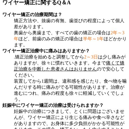
ワイヤー矯正に関するQ＆A
ワイヤー矯正の治療期間は？
矯正方法や、抜歯の有無、歯並びの程度によって個人
差があります。
奥歯から奥歯まで、すべての歯の矯正の場合は
2年～3
年
ほど、前歯のみの矯正の場合は
半年～1年
ほどかかり
ます。
ワイヤー矯正治療中に痛みはありますか？
.矯正治療を始めると調整してから
2～3日
は少し痛みが
ありますが、徐々に慣れていきます。今まで
痛くて矯
正治療を中断した患者さんはおりません
ので安心して
ください。
装置してから1週間は、違和感を感じたり、食べ物を噛
んだりする時に痛みがでる可能性があります。治療が
進むにつれ、痛みの程度も徐々に軽減していくでしょ
う。
妊娠中にワイヤー矯正の治療は受けられますか？
妊娠中の治療につきまして、とくに問題はございませ
んが、ワイヤー矯正により生じる痛みや食べ辛さなど
がありますので、お身体に多少負担がかかる可能性が