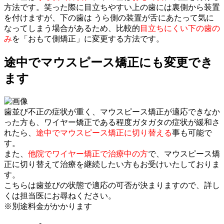
方法です。笑った際に目立ちやすい上の歯には裏側から装置
を付けますが、下の歯は うら側の装置が舌にあたって気に
なってしまう場合があるため、比較的
目立ちにくい下の歯の
み
を「おもて側矯正」に変更する方法です。
途中でマウスピース矯正にも変更でき
ます
歯並び不正の症状が重く、マウスピース矯正が適応できなか
った方も、ワイヤー矯正である程度ガタガタの症状が緩和さ
れたら、
途中でマウスピース矯正に切り替える
事も可能で
す。
また、
他院でワイヤー矯正で治療中の方
で、マウスピース矯
正に切り替えて治療を継続したい方もお受けいたしておりま
す。
こちらは歯並びの状態で適応の可否が決まりますので、詳し
くは担当医にお尋ねください。
※別途料金がかかります