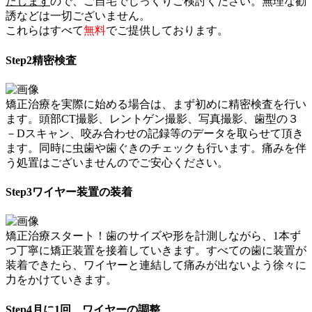
たします
ので、ご自宅でじっくりご検討ください。無理な勧
誘などは一切ございません。
これらはすべて
無料
でご提供しております。
Step2
精密検査
矯正治療を実際に始める場合は、まず初めに精密検査を行い
ます。頭部CT撮影、レントゲン撮影、写真撮影、歯型の３
－Dスキャン、咬み合わせの記録等のデータを取らせて頂き
ます。同時に虫歯や歯ぐきのチェックも行います。痛みを伴
う処置はございませんのでご安心ください。
Step3
ワイヤー装置の装着
矯正治療スタート！歯のサイズや形を計測しながら、1本ず
つ丁寧に矯正装置を接着していきます。すべての歯に装置が
装着できたら、ワイヤーと連結して痛みが出ないよう徐々に
力をかけていきます。
Step4
月に1回 ワイヤーの調整