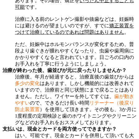
あります。その場合、矯正を
いったん中止することも
可能
です。
治療に入る前のレントゲン撮影や抜歯などは、妊娠時
には避けるのが望ましいのですが、すでに
矯正装置を
つけて治療しているのであれば問題はありません
。
ただ、妊娠中はホルモンバランスが変化するため、普
段より歯ぐきが腫れやすくなったり、虫歯や歯周病に
かかりやすくなると言われています。日ごろの口内の
お手入れを丁寧に行うようにしましょう。
治療が終わった後、歯並びが元に戻ったりしませんか？
治療後、年月が経過すると、治療直後の歯並びからは
多少の変化
はあります。しかし機能的には改善されて
いますので、治療前と同じ状態にまで戻ることはあり
ません。ただし、ワイヤーを外してすぐは、
歯が動き
やすい
ので、できるだけ長い時間
リテーナー（後戻り
防止装置置
）を使用して頂きます。その後も、3か月に
1度程度の定期検診と歯のホワイトニングやクリーニン
グなどのお手入れをおススメしております。
支払いは、現金とカードを両方使ってできますか？
はい、可能です。現金とカードを併用して頂いても大