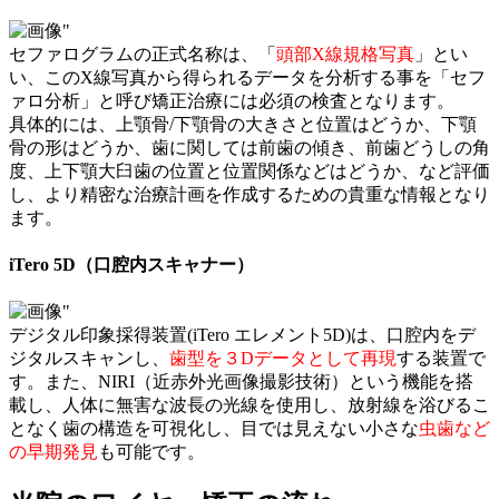
セファログラムの正式名称は、「
頭部X線規格写真
」とい
い、このX線写真から得られるデータを分析する事を「セフ
ァロ分析」と呼び矯正治療には必須の検査となります。
具体的には、上顎骨/下顎骨の大きさと位置はどうか、下顎
骨の形はどうか、歯に関しては前歯の傾き、前歯どうしの角
度、上下顎大臼歯の位置と位置関係などはどうか、など評価
し、より精密な治療計画を作成するための貴重な情報となり
ます。
iTero 5D（口腔内スキャナー）
デジタル印象採得装置(iTero エレメント5D)は、口腔内をデ
ジタルスキャンし、
歯型を３Dデータとして再現
する装置で
す。また、NIRI（近赤外光画像撮影技術）という機能を搭
載し、人体に無害な波長の光線を使用し、放射線を浴びるこ
となく歯の構造を可視化し、目では見えない小さな
虫歯など
の早期発見
も可能です。