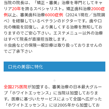
当院の院長は、「矯正・審美」治療を専門としてキャ
リア
20年
を誇るスペシャリスト。矯正歯科治療
2000症
例
以上、審美歯科治療
6000症例
（2024.1現在／当院調
べ）を経験しているベテランのドクターです。歯や口
元の機能を回復し、より美しくする治療を熟知してお
りますのでご安心下さい。エステメニュー以外の治療
はすべて院長が直接担当致します。
※虫歯などの保険一般診療は取り扱っておりませんの
でご了承下さい
口元の美容に特化
全国275医院
が加盟する、審美治療の日本最大グルー
プ「ホワイトエッセンス」に当院は加盟しておりま
す。医療に基づいたサービスによって全国へ広がった
「ホワイトエッセンス」には2005年から加盟してお