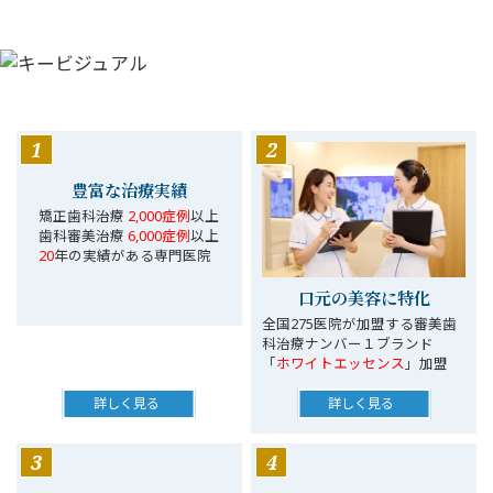
1
2
豊富な治療実績
矯正歯科治療
2,000症例
以上
歯科審美治療
6,000症例
以上
20
年の実績がある専門医院
口元の美容に特化
全国275医院が加盟する審美歯
科治療ナンバー１ブランド
「
ホワイトエッセンス
」加盟
詳しく見る
詳しく見る
3
4