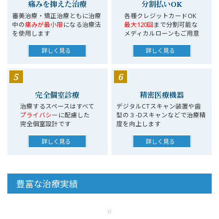
痛みを抑えた治療
分割払いOK
審美治療・矯正治療ともに治療
各種クレジットカードOK
中の
痛みが最小限
になる治療法
最大120回
まで分割可能な
を使用します
メディカルローンもご用意
詳しく見る
詳しく見る
5
6
完全個室診療
精密医療機器
治療するスペースはすべて
デジタルCTスキャン装置や歯
プライバシー
に配慮した
型の３-Dスキャンなどで治療精
完全個室設計です
度を向上します
詳しく見る
詳しく見る
豊富な治療実績